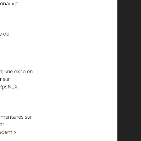
ionaux p…
e de
er, une expo en
r sur
yRpsNLX
mmentaires sur
ar
ebem >