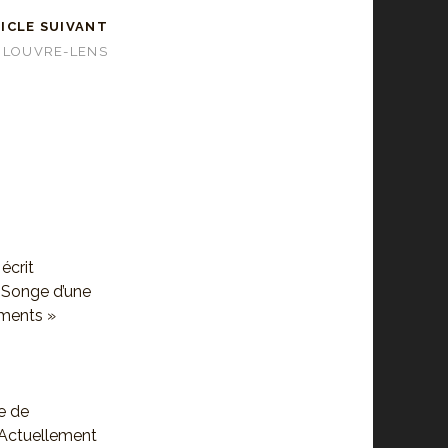
ICLE SUIVANT
 LOUVRE-LENS
écrit
 Songe d’une
uments »
e de
 Actuellement