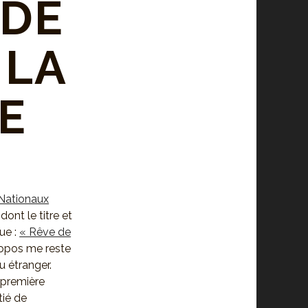
 DE
 LA
E
Nationaux
ont le titre et
ue :
« Rêve de
ropos me reste
u étranger.
a première
tié de