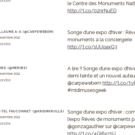
ondre
le Centre des Monuments Nat
http://t.co/02nrNuED
Songe d’une expo d’hiver : Rêv
LLAUME A-A (@CARPEWEBEM)
écembre 2012
monuments à la conciergerie
ondre
http://t.co/sUUqaxG3
A lire !! Songe d’une expo d’hiv
IBS (@MERIBS)
écembre 2012
demi teinte et un nouvel auteu
ondre
@carpewebem
http://t.co/t
#midimuseogeek
Songe d’une expo d’hiver : co
STEL FAUCONNET (@KRISMKROLLS)
écembre 2012
l’expo Rêves de monuments p
ondre
@gonzagauthier sur @carpew
http://t.co/4Qi6xz5U