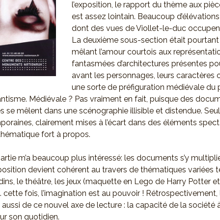
l’exposition, le rapport du thème aux pi
est assez lointain. Beaucoup d’élévation
dont des vues de Viollet-le-duc occupent
La deuxième sous-section était pourtan
mêlant l’amour courtois aux représentati
fantasmées d’architectures présentes po
avant les personnages, leurs caractères 
une sorte de préfiguration médiévale du
ntisme. Médiévale ? Pas vraiment en fait, puisque des docu
 se mêlent dans une scénographie illisible et distendue. Seu
oraines, clairement mises à l’écart dans des éléments spect
 thématique fort à propos.
rtie m’a beaucoup plus intéressé: les documents s’y multiplien
position devient cohérent au travers de thématiques variées te
jardins, le théâtre, les jeux (maquette en Lego de Harry Potter 
). cette fois, l’imagination est au pouvoir ! Rétrospectivement,
it aussi de ce nouvel axe de lecture : la capacité de la société
ur son quotidien.