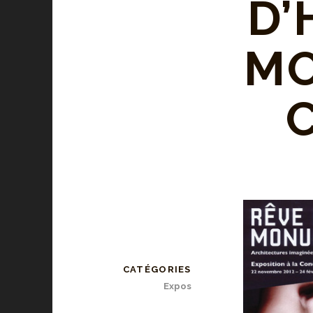
D’
MO
CATÉGORIES
Expos