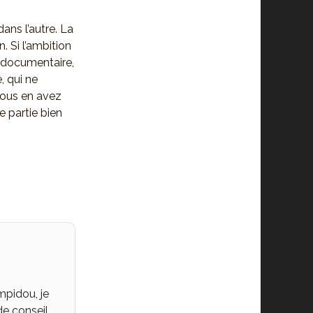
dans l’autre. La
. Si l’ambition
ès documentaire,
, qui ne
vous en avez
e partie bien
mpidou, je
de conseil