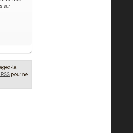
s sur
tagez-le,
x
RSS
pour ne