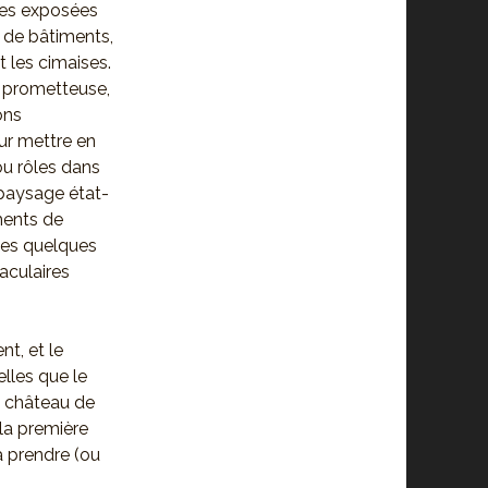
èces exposées
s de bâtiments,
 les cimaises.
t prometteuse,
ons
ur mettre en
ou rôles dans
 paysage état-
ments de
les quelques
aculaires
t, et le
lles que le
et château de
 la première
 à prendre (ou