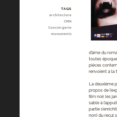
TAGS
architecture
CMN
Conciergerie
monuments
d’âme du roma
toutes époques
pièces contemp
renvoient à la
La deuxième pa
propos de l’ex
film noir, les 
sable à l’appui
partie s’enrich
non) du recul s