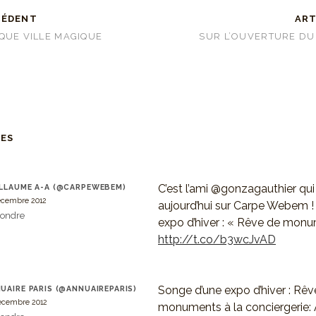
CÉDENT
ART
QUE VILLE MAGIQUE
SUR L’OUVERTURE DU
RES
C’est l’ami @gonzagauthier qui 
LLAUME A-A (@CARPEWEBEM)
écembre 2012
aujourd’hui sur Carpe Webem !
ondre
expo d’hiver : « Rêve de mon
http://t.co/b3wcJvAD
Songe d’une expo d’hiver : Rêv
UAIRE PARIS (@ANNUAIREPARIS)
écembre 2012
monuments à la conciergerie: