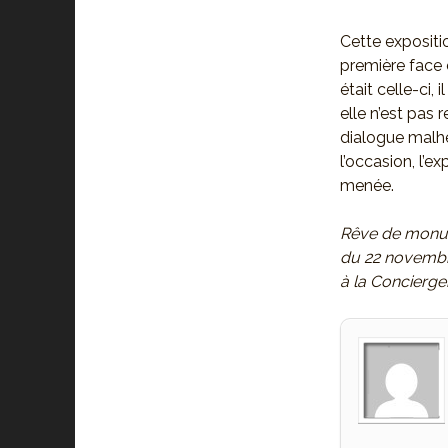
Cette expositio
première face e
était celle-ci,
elle n’est pas
dialogue malhe
l’occasion, l’e
menée.
Rêve de mon
du 22 novembre
à la Concierge