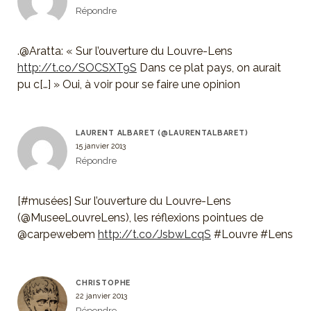
Répondre
.@Aratta: « Sur l’ouverture du Louvre-Lens
http://t.co/SOCSXT9S
Dans ce plat pays, on aurait
pu c[…] » Oui, à voir pour se faire une opinion
LAURENT ALBARET (@LAURENTALBARET)
15 janvier 2013
Répondre
[#musées] Sur l’ouverture du Louvre-Lens
(@MuseeLouvreLens), les réflexions pointues de
@carpewebem
http://t.co/JsbwLcqS
#Louvre #Lens
CHRISTOPHE
22 janvier 2013
Répondre