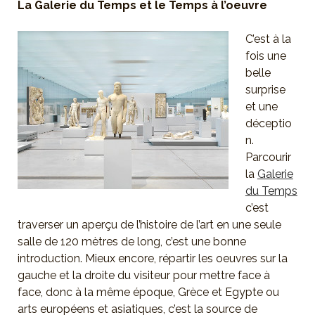
La Galerie du Temps et le Temps à l’oeuvre
C’est à la
fois une
belle
surprise
et une
déceptio
n.
Parcourir
la
Galerie
du Temps
c’est
traverser un aperçu de l’histoire de l’art en une seule
salle de 120 mètres de long, c’est une bonne
introduction. Mieux encore, répartir les oeuvres sur la
gauche et la droite du visiteur pour mettre face à
face, donc à la même époque, Grèce et Egypte ou
arts européens et asiatiques, c’est la source de