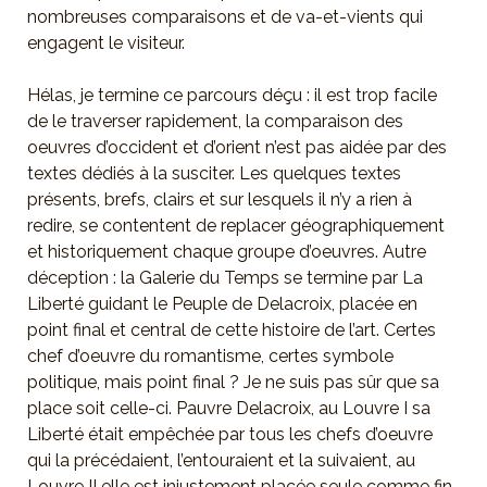
nombreuses comparaisons et de va-et-vients qui
engagent le visiteur.
Hélas, je termine ce parcours déçu : il est trop facile
de le traverser rapidement, la comparaison des
oeuvres d’occident et d’orient n’est pas aidée par des
textes dédiés à la susciter. Les quelques textes
présents, brefs, clairs et sur lesquels il n’y a rien à
redire, se contentent de replacer géographiquement
et historiquement chaque groupe d’oeuvres. Autre
déception : la Galerie du Temps se termine par La
Liberté guidant le Peuple de Delacroix, placée en
point final et central de cette histoire de l’art. Certes
chef d’oeuvre du romantisme, certes symbole
politique, mais point final ? Je ne suis pas sûr que sa
place soit celle-ci. Pauvre Delacroix, au Louvre I sa
Liberté était empêchée par tous les chefs d’oeuvre
qui la précédaient, l’entouraient et la suivaient, au
Louvre II elle est injustement placée seule comme fin.