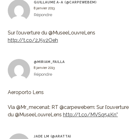
GUILLAUME A-A (@CARPEWEBEM)
8 janvier 2013
Répondre
Sur l’ouverture du @MuseeLouvreLens
http://t.co/2J5v2Oeh
@MIRIAM_FAILLA
8 janvier 2013
Répondre
Aeroporto Lens
Via @Mr_mecenat: RT @carpewebem: Sur l’ouverture
du @MuseeLouvreLens
http://t.co/MVSq54Kn”
JADE LM (@ARATTA)