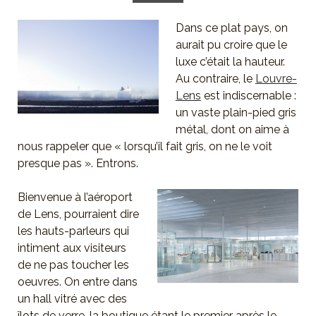
Dans
ce plat pays, on
aurait pu croire que le
luxe c’était la hauteur.
Au contraire, le
Louvre-
Lens
est indiscernable :
un vaste plain-pied gris
métal, dont on aime à
nous rappeler que « lorsqu’il fait gris, on ne le voit
presque pas ». Entrons.
Bienvenue à l’aéroport
de Lens, pourraient dire
les hauts-parleurs qui
intiment aux visiteurs
de ne pas toucher les
oeuvres. On entre dans
un hall vitré avec des
îlots de verre, la boutique étant le premier après le