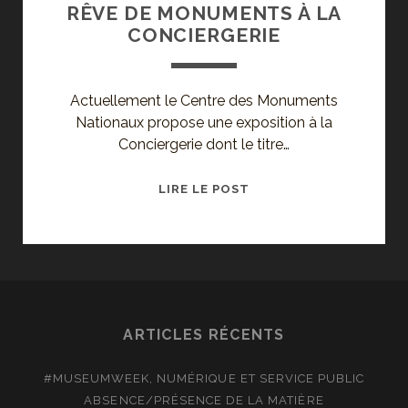
RÊVE DE MONUMENTS À LA
CONCIERGERIE
Actuellement le Centre des Monuments
Nationaux propose une exposition à la
Conciergerie dont le titre…
SONGE
LIRE LE POST
D’UNE
EXPO
D’HIVER
:
RÊVE
DE
ARTICLES RÉCENTS
MONUMENTS
À
#MUSEUMWEEK, NUMÉRIQUE ET SERVICE PUBLIC
LA
ABSENCE/PRÉSENCE DE LA MATIÈRE
CONCIERGERIE