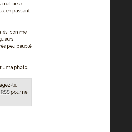
 malicieux.
jeux en passant
ormés, comme
gueurs,
 très peu peuplé
r … ma photo.
tagez-le,
x
RSS
pour ne