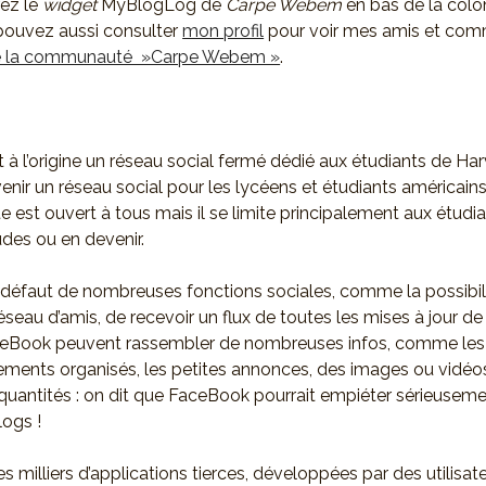
rez le
widget
MyBlogLog de
Carpe Webem
en bas de la col
pouvez aussi consulter
mon profil
pour voir mes amis et com
de la communauté »Carpe Webem »
.
t à l’origine un réseau social fermé dédié aux étudiants de Harv
venir un réseau social pour les lycéens et étudiants américains
te est ouvert à tous mais il se limite principalement aux étudia
des ou en devenir.
 défaut de nombreuses fonctions sociales, comme la possibil
éseau d’amis, de recevoir un flux de toutes les mises à jour de l
aceBook peuvent rassembler de nombreuses infos, comme le
ements organisés, les petites annonces, des images ou vidéo
 quantités : on dit que FaceBook pourrait empiéter sérieuseme
logs !
es milliers d’applications tierces, développées par des utilisat