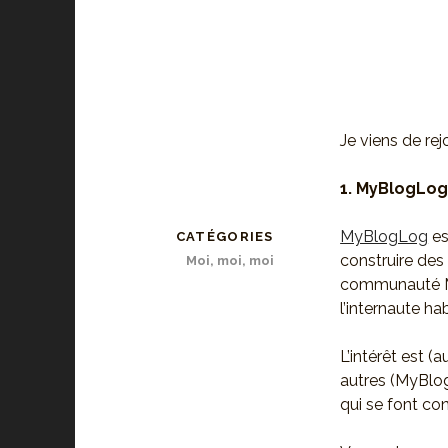
Je viens de re
1. MyBlogLo
MyBlogLog
es
CATÉGORIES
construire de
Moi, moi, moi
communauté MyB
l’internaute ha
L’intérêt est (
autres (MyBlogL
qui se font co