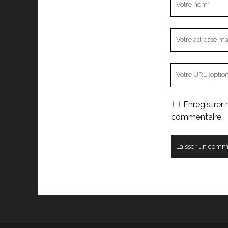
nom
Votre
adresse
mail
L'URL
de
votre
Enregistrer
site
commentaire.