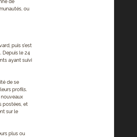
onne de
munautés, ou
ard, puis s’est
. Depuis le 24
nts ayant suivi
ité de se
eurs profils.
s nouveaux
s postées, et
nt sur le
eurs plus ou