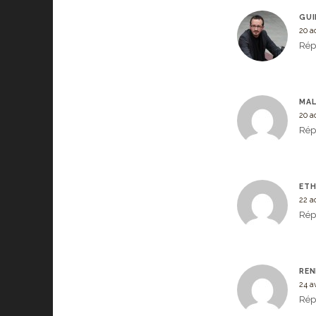
GUI
20 a
Rép
MAL
20 a
Rép
ET
22 a
Rép
RE
24 av
Rép