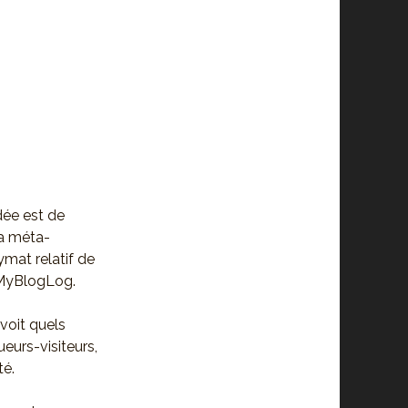
G
dée est de
a méta-
mat relatif de
 à MyBlogLog.
 voit quels
ueurs-visiteurs,
té.