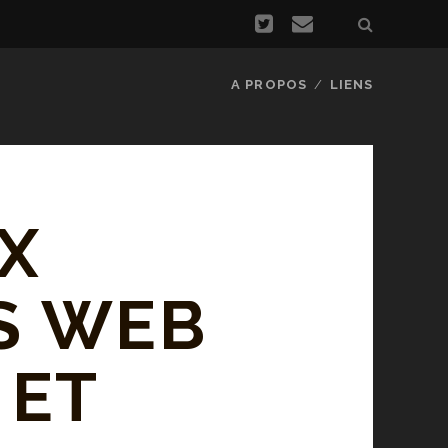
A PROPOS
LIENS
UX
S WEB
 ET