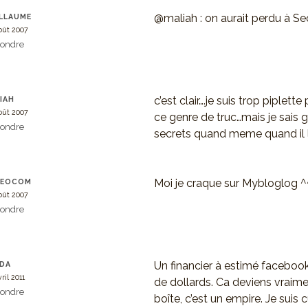
@maliah : on aurait perdu à Sec
LLAUME
oût 2007
ondre
c’est clair….je suis trop piplett
IAH
oût 2007
ce genre de truc…mais je sais 
ondre
secrets quand meme quand il le
Moi je craque sur Mybloglog ^
HEOCOM
oût 2007
ondre
Un financier à estimé facebook
NDA
ril 2011
de dollards. Ca deviens vraime
ondre
boîte, c’est un empire. Je suis 