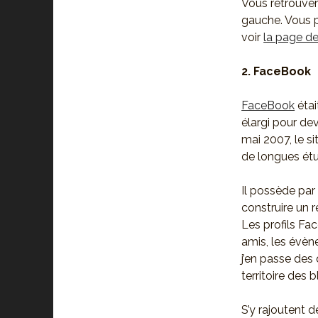
Vous retrouve
gauche. Vous 
voir
la page 
2. FaceBook
FaceBook
étai
élargi pour de
mai 2007, le si
de longues étu
Il possède par
construire un r
Les profils F
amis, les évèn
j’en passe des
territoire des b
S’y rajoutent d