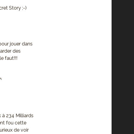
ret Story ;-)
e pour jouer dans
garder des
 faut!!!
^
 à 234 Milliards
nt fou cette
curieux de voir