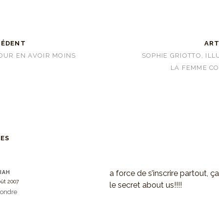
CÉDENT
ART
OUR EN AVOIR MOINS
SOPHIE GRIOTTO, ILL
LA FEMME C
RES
a force de s’inscrire partout, ça 
IAH
oût 2007
le secret about us!!!!
ondre