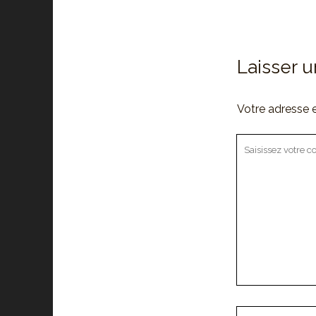
Laisser 
Votre adresse e
Votre
commentaire
Votre