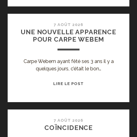
DU
CHRONIQUEUR
ARTISTIQUE
2.0
7 AOÛT 2026
UNE NOUVELLE APPARENCE
POUR CARPE WEBEM
Carpe Webem ayant fêté ses 3 ans il y a
quelques jours, c’était le bon…
UNE
LIRE LE POST
NOUVELLE
APPARENCE
POUR
CARPE
WEBEM
7 AOÛT 2026
COÏNCIDENCE