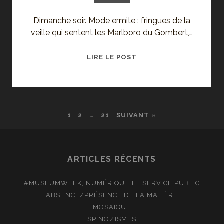
Dimanche soir. Mode ermite : fringues de la
veille qui sentent les Marlboro du Gombert,…
COÏNCIDENCE
LIRE LE POST
1
2
…
21
SUIVANT »
ARTICLES RÉCENTS
#MUSEUMWEEK, NUMÉRIQUE ET SERVICE PUBLIC
ABSENCE/PRÉSENCE DE LA MATIÈRE
MOSAÏQUE
SPINOZISMES