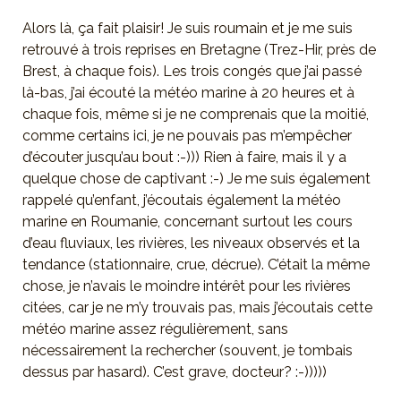
Alors là, ça fait plaisir! Je suis roumain et je me suis
retrouvé à trois reprises en Bretagne (Trez-Hir, près de
Brest, à chaque fois). Les trois congés que j’ai passé
là-bas, j’ai écouté la météo marine à 20 heures et à
chaque fois, même si je ne comprenais que la moitié,
comme certains ici, je ne pouvais pas m’empêcher
d’écouter jusqu’au bout :-))) Rien à faire, mais il y a
quelque chose de captivant :-) Je me suis également
rappelé qu’enfant, j’écoutais également la météo
marine en Roumanie, concernant surtout les cours
d’eau fluviaux, les rivières, les niveaux observés et la
tendance (stationnaire, crue, décrue). C’était la même
chose, je n’avais le moindre intérêt pour les rivières
citées, car je ne m’y trouvais pas, mais j’écoutais cette
météo marine assez régulièrement, sans
nécessairement la rechercher (souvent, je tombais
dessus par hasard). C’est grave, docteur? :-)))))