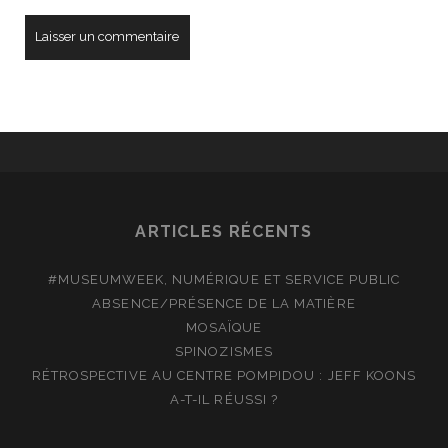
ARTICLES RÉCENTS
#MUSEUMWEEK, NUMÉRIQUE ET SERVICE PUBLIC
ABSENCE/PRÉSENCE DE LA MATIÈRE
MOSAÏQUE
SPINOZISMES
RÉTROSPECTIVE AU CENTRE POMPIDOU : JEFF KOONS
A-T-IL RÉUSSI ?