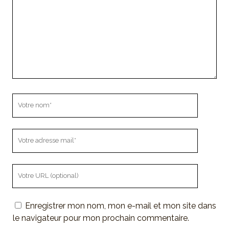
Votre
nom
Votre
adresse
mail
L'URL
de
votre
Enregistrer mon nom, mon e-mail et mon site dans
site
le navigateur pour mon prochain commentaire.