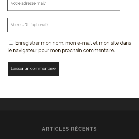
adresse
mail
L'URL
de
votre
Enregistrer mon nom, mon e-mail et mon site dans
site
le navigateur pour mon prochain commentaire.
ARTICLES RÉCENTS