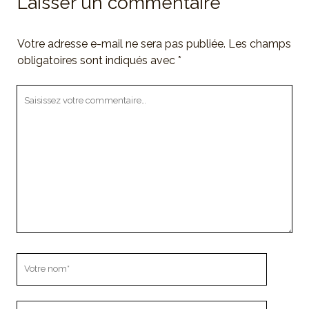
Laisser un commentaire
Votre adresse e-mail ne sera pas publiée.
Les champs
obligatoires sont indiqués avec
*
Votre
commentaire
Votre
nom
Votre