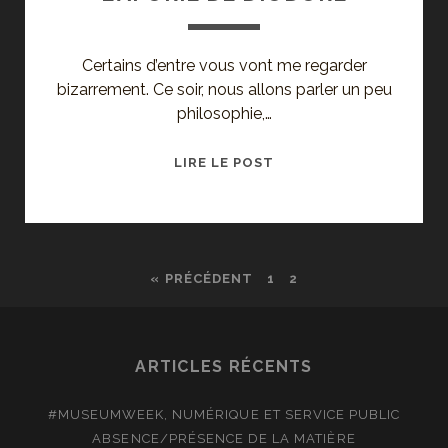
Certains d’entre vous vont me regarder
bizarrement. Ce soir, nous allons parler un peu
philosophie,…
INSTANT
LIRE LE POST
PHILOSOPHIQUE
:
L’APORIE
DE
« PRÉCÉDENT
1
2
DIODORE
ARTICLES RÉCENTS
#MUSEUMWEEK, NUMÉRIQUE ET SERVICE PUBLIC
ABSENCE/PRÉSENCE DE LA MATIÈRE