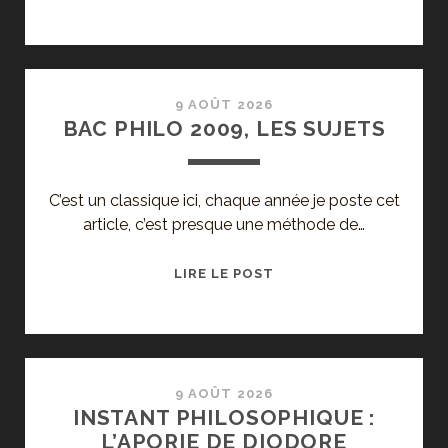
PEUT-
IL
SE
PASSER
DE
9 AOÛT 2026
BAC PHILO 2009, LES SUJETS
RÈGLES
?,
PAR
C’est un classique ici, chaque année je poste cet
RAPHAËL
article, c’est presque une méthode de…
ENTHOVEN
BAC
LIRE LE POST
PHILO
2009,
LES
SUJETS
9 AOÛT 2026
INSTANT PHILOSOPHIQUE :
L’APORIE DE DIODORE