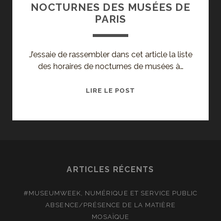
NOCTURNES DES MUSÉES DE
PARIS
J’essaie de rassembler dans cet article la liste
des horaires de nocturnes de musées à…
LES
LIRE LE POST
JOURS
ET
HEURES
DES
NOCTURNES
DES
ARTICLES RÉCENTS
MUSÉES
DE
#MUSEUMWEEK, NUMÉRIQUE ET SERVICE PUBLIC
PARIS
ABSENCE/PRÉSENCE DE LA MATIÈRE
MOSAÏQUE