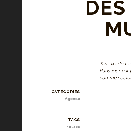
DES
MU
J’essaie de r
Paris jour par
comme nocturn
CATÉGORIES
Agenda
TAGS
heures