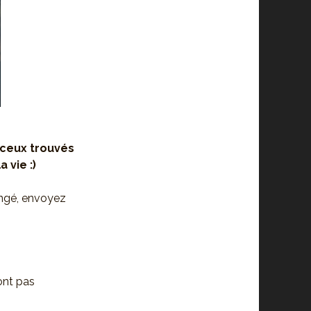
t ceux trouvés
 vie :)
angé, envoyez
ont pas