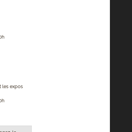
20h
t les expos
20h