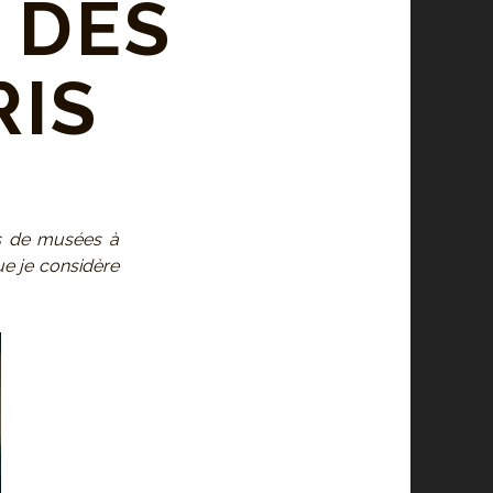
 DES
RIS
es de musées à
ue je considère