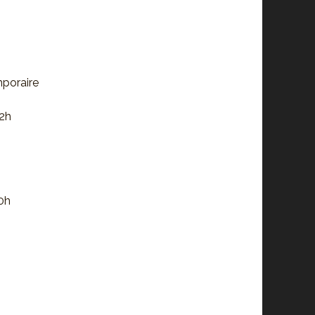
mporaire
22h
20h