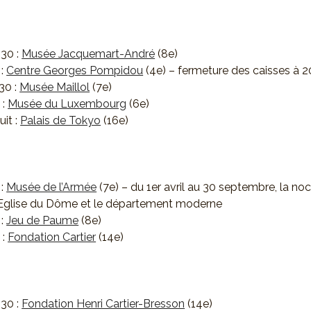
h30 :
Musée Jacquemart-André
(8e)
 :
Centre Georges Pompidou
(4e) – fermeture des caisses à 
30 :
Musée Maillol
(7e)
 :
Musée du Luxembourg
(6e)
uit :
Palais de Tokyo
(16e)
 :
Musée de l’Armée
(7e) – du 1er avril au 30 septembre, la no
’Eglise du Dôme et le département moderne
 :
Jeu de Paume
(8e)
 :
Fondation Cartier
(14e)
h30 :
Fondation Henri Cartier-Bresson
(14e)