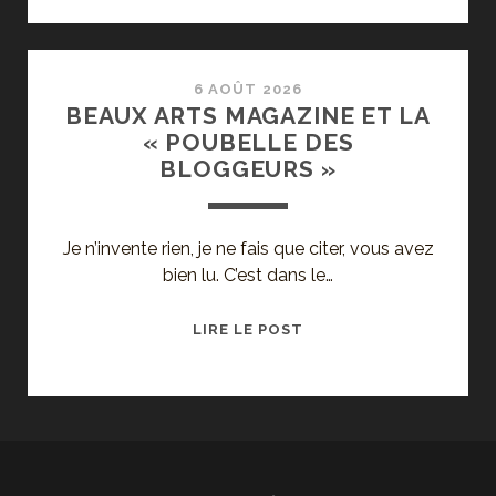
DU
CHRONIQUEUR
ARTISTIQUE
2.0
6 AOÛT 2026
BEAUX ARTS MAGAZINE ET LA
« POUBELLE DES
BLOGGEURS »
Je n’invente rien, je ne fais que citer, vous avez
bien lu. C’est dans le…
BEAUX
LIRE LE POST
ARTS
MAGAZINE
ET
LA
« POUBELLE
DES