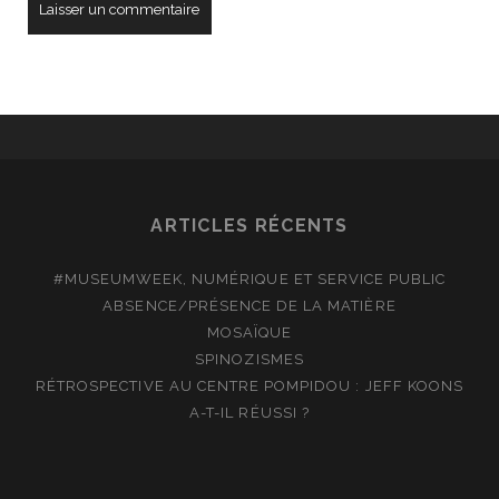
ARTICLES RÉCENTS
#MUSEUMWEEK, NUMÉRIQUE ET SERVICE PUBLIC
ABSENCE/PRÉSENCE DE LA MATIÈRE
MOSAÏQUE
SPINOZISMES
RÉTROSPECTIVE AU CENTRE POMPIDOU : JEFF KOONS
A-T-IL RÉUSSI ?