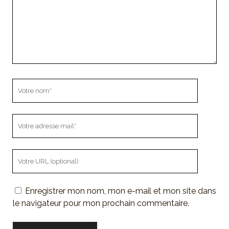
Votre
nom
Votre
adresse
mail
L'URL
de
votre
Enregistrer mon nom, mon e-mail et mon site dans
site
le navigateur pour mon prochain commentaire.