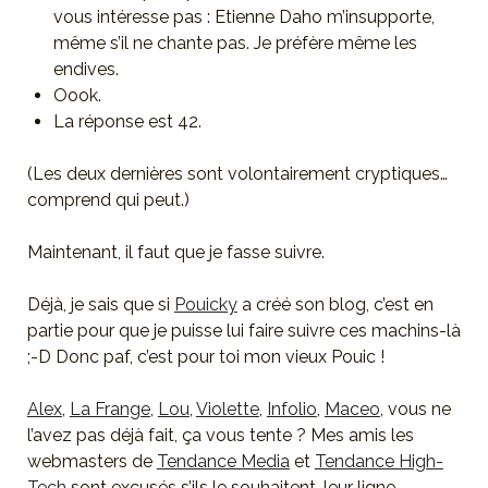
vous intéresse pas : Etienne Daho m’insupporte,
même s’il ne chante pas. Je préfère même les
endives.
Oook.
La réponse est 42.
(Les deux dernières sont volontairement cryptiques…
comprend qui peut.)
Maintenant, il faut que je fasse suivre.
Déjà, je sais que si
Pouicky
a créé son blog, c’est en
partie pour que je puisse lui faire suivre ces machins-là
;-D Donc paf, c’est pour toi mon vieux Pouic !
Alex
,
La Frange
,
Lou
,
Violette
,
Infolio
,
Maceo
, vous ne
l’avez pas déjà fait, ça vous tente ? Mes amis les
webmasters de
Tendance Media
et
Tendance High-
Tech
sont excusés s’ils le souhaitent, leur ligne