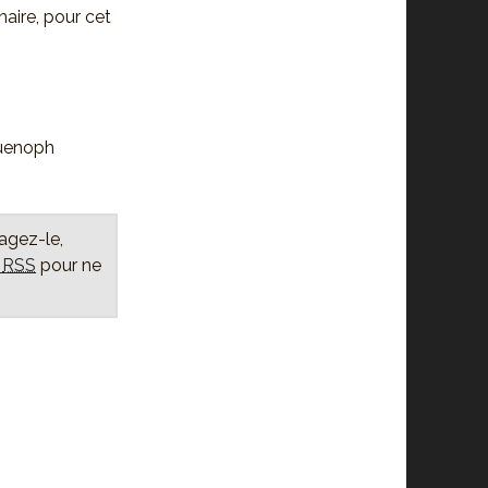
naire, pour cet
uenoph
tagez-le,
x
RSS
pour ne