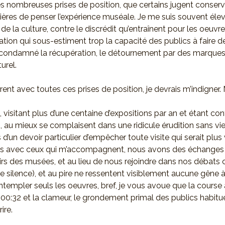
 nombreuses prises de position, que certains jugent conservat
ères de penser l’expérience muséale. Je me suis souvent élev
de la culture, contre le discrédit qu’entraînent pour les oeuvre
ion qui sous-estiment trop la capacité des publics à faire des 
 condamné la récupération, le détournement par des marques
urel.
ent avec toutes ces prises de position, je devrais m’indigner. M
, visitant plus d’une centaine d’expositions par an et étant con
i, au mieux se complaisent dans une ridicule érudition sans vi
s d’un devoir particulier d’empêcher toute visite qui serait plus
rfois avec ceux qui m’accompagnent, nous avons des échange
irs des musées, et au lieu de nous rejoindre dans nos débats ce
le silence), et au pire ne ressentent visiblement aucune gêne
templer seuls les oeuvres, bref, je vous avoue que la course
 00:32 et la clameur, le grondement primal des publics habitu
ire.