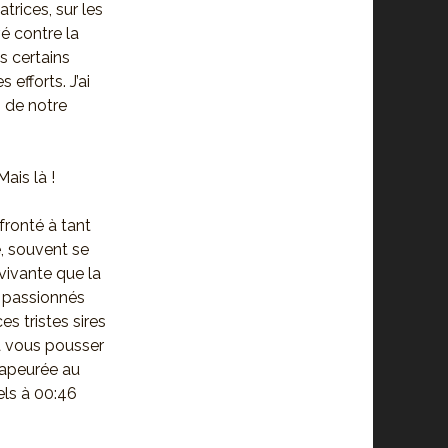
rices, sur les
é contre la
s certains
efforts. J’ai
 de notre
ais là !
fronté à tant
e, souvent se
 vivante que la
s passionnés
s tristes sires
 à vous pousser
 apeurée au
els à 00:46