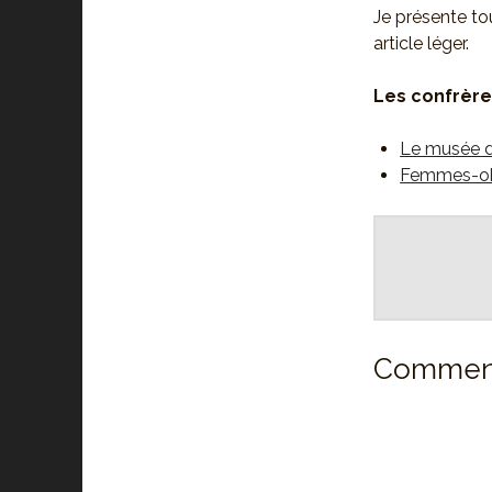
Je présente to
article léger.
Les confrères
Le musée d’
Femmes-obj
Comment