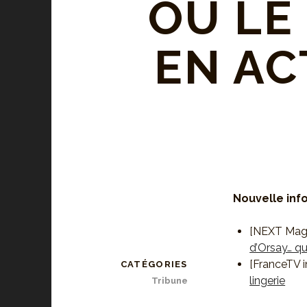
OU LE
EN AC
Nouvelle info
[NEXT Maga
d’Orsay… qu
[FranceTV i
CATÉGORIES
lingerie
Tribune