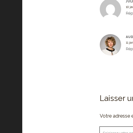
JUL
10 j
Rép
AUD
11 ja
Rép
Laisser 
Votre adresse e
Votre