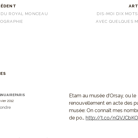
CÉDENT
ART
 DU ROYAL MONCEAU
DIS-MOI DIX MOTS
TOGRAPHIE
AVEC QUELQUES M
RES
Etam au musée d’Orsay, ou le
NUAIREPARIS
nvier 2012
renouvellement en acte des p
ondre
musée: On connaît mes nombr
de po…
http://t.co/nQVJCbK