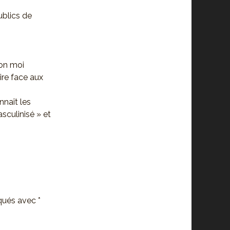
ublics de
ton moi
aire face aux
nnaît les
asculinisé » et
iqués avec
*