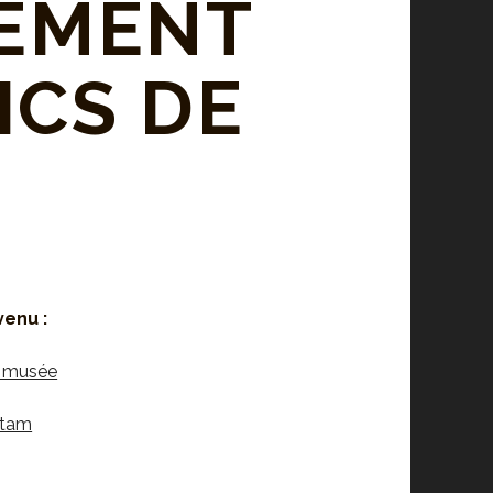
LEMENT
ICS DE
venu :
u musée
Etam