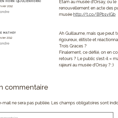
Etam au musée d’Orsay, ou le
IEN HORN (@JULIENHORN)
anvier 2012
renouvellement en acte des p
ondre
musée
http://t.co/BPb1vIGb
Ah Guillaume, mais que peut 
E MATHEY
nvier 2012
rigoureux, élitiste et réactionn
ondre
Trois Graces ?
Finalement, ce défilé, on en co
retours ? Le public s’est-il « m
rajeuni au musée d’Orsay ? ;)
un commentaire
-mail ne sera pas publiée.
Les champs obligatoires sont ind