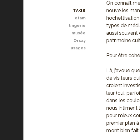
On connaît mes
nouvelles mani
TAGS
hochettisation 
etam
types de médiat
lingerie
aussi souvent
musée
patrimoine cult
Orsay
usages
Pour être cohér
Là, j’avoue que
de visiteurs qu
croient investi
leur (oui, pa
dans les coulo
nous intiment 
pour mieux con
premier plan à
m’ont bien fait r