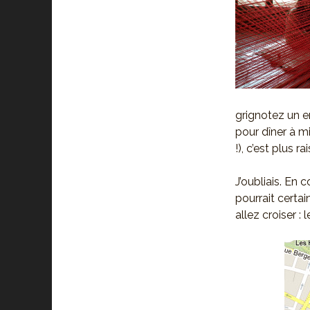
grignotez un e
pour dîner à m
!), c’est plus r
J’oubliais. En
pourrait certa
allez croiser :