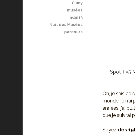
Cluny
musées
ndm13
Nuit des Musées
parcours
Spot TV5 M
Oh, je sais ce 
monde, je n’ai 
années, j’ai pl
que je suivrai
Soyez
dès 19