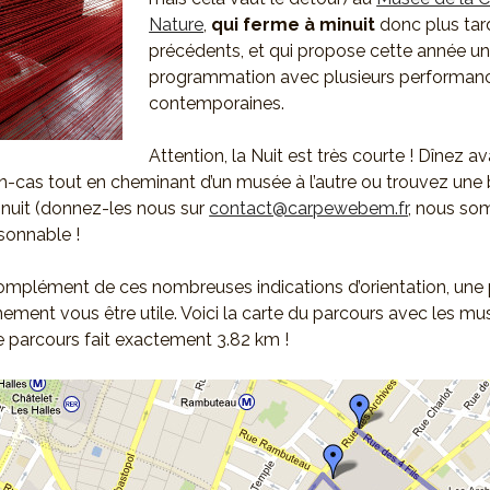
Nature
,
qui ferme à minuit
donc plus tar
précédents, et qui propose cette année une
programmation avec plusieurs performan
contemporaines.
Attention, la Nuit est très courte ! Dînez av
n-cas tout en cheminant d’un musée à l’autre ou trouvez une
inuit (donnez-les nous sur
contact@carpewebem.fr
, nous so
aisonnable !
 complément de ces nombreuses indications d’orientation, une 
inement vous être utile. Voici la carte du parcours avec les m
 le parcours fait exactement 3.82 km !