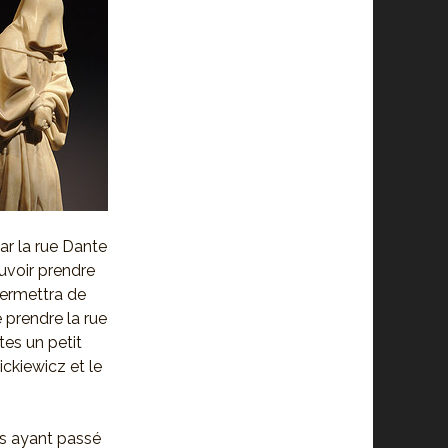
ar la rue Dante
uvoir prendre
permettra de
 prendre la rue
ites un petit
ckiewicz et le
uis ayant passé