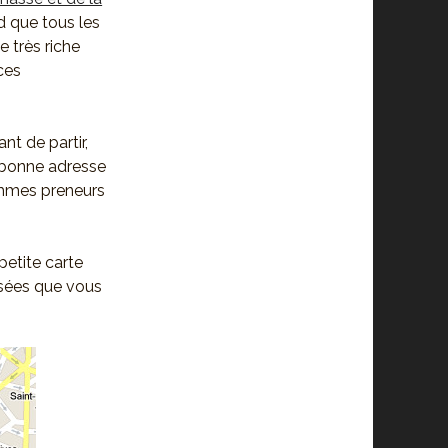
d que tous les
 très riche
ces
ant de partir,
 bonne adresse
mmes preneurs
petite carte
usées que vous