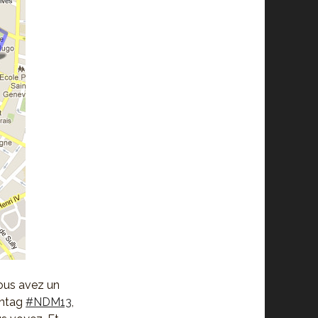
vous avez un
shtag
#NDM13
,