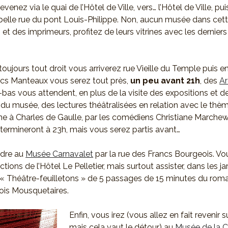
revenez via le quai de l’Hôtel de Ville, vers… l’Hôtel de Ville, pu
 belle rue du pont Louis-Philippe. Non, aucun musée dans cett
et des imprimeurs, profitez de leurs vitrines avec les dernier
toujours tout droit vous arriverez rue Vieille du Temple puis e
ncs Manteaux vous serez tout près,
un peu avant 21h
, des
Ar
-bas vous attendent, en plus de la visite des expositions et d
u musée, des lectures théâtralisées en relation avec le thèm
 à Charles de Gaulle, par les comédiens Christiane Marchew
e termineront à 23h, mais vous serez partis avant…
ndre au
Musée Carnavalet
par la rue des Francs Bourgeois. Vo
ections de l’Hôtel Le Pelletier, mais surtout assister, dans les ja
« Théâtre-feuilletons » de 5 passages de 15 minutes du rom
ois Mousquetaires.
Enfin, vous irez (vous allez en fait revenir 
mais cela vaut le détour) au
Musée de la C