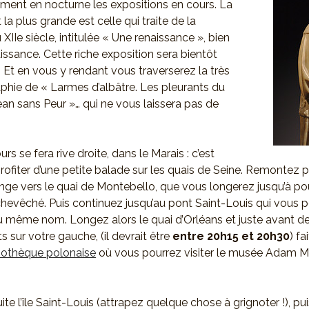
ment en nocturne les expositions en cours. La
 la plus grande est celle qui traite de la
XIIe siècle, intitulée « Une renaissance », bien
ssance. Cette riche exposition sera bientôt
! Et en vous y rendant vous traverserez la très
phie de « Larmes d’albâtre. Les pleurants du
n sans Peur »… qui ne vous laissera pas de
urs se fera rive droite, dans le Marais : c’est
profiter d’une petite balade sur les quais de Seine. Remontez p
ange vers le quai de Montebello, que vous longerez jusqu’à po
rchevêché. Puis continuez jusqu’au pont Saint-Louis qui vous 
e du même nom. Longez alors le quai d’Orléans et juste avant de
 sur votre gauche, (il devrait être
entre 20h15 et 20h30
) fa
liothèque polonaise
où vous pourrez visiter le musée Adam Mi
te l’île Saint-Louis (attrapez quelque chose à grignoter !), p