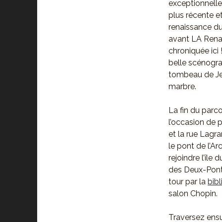
exceptionnelle
plus récente et
renaissance du 
avant LA Renai
chroniquée ici 
belle scénogra
tombeau de Jea
marbre.
La fin du parco
l’occasion de 
et la rue Lagr
le pont de l’A
rejoindre l’îl
des Deux-Ponts
tour par la
bib
salon Chopin.
Traversez ensui