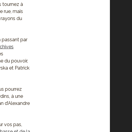
is tournez à
e rue, mais
s rayons du
n passant par
chives
es
e du pouvoir,
ska et Patrick
us pourrez
rdins, à une
an d’Alexandre
sur vos pas,
hasse et de la