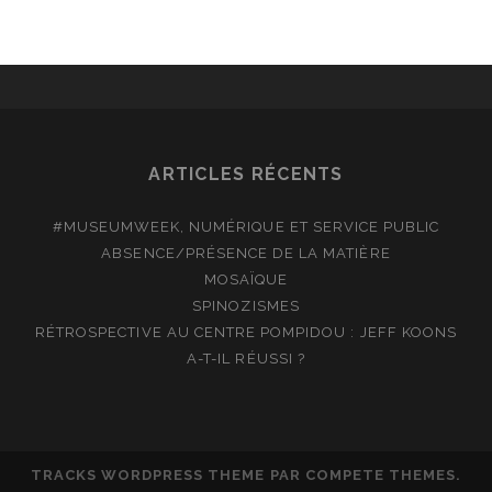
ARTICLES RÉCENTS
#MUSEUMWEEK, NUMÉRIQUE ET SERVICE PUBLIC
ABSENCE/PRÉSENCE DE LA MATIÈRE
MOSAÏQUE
SPINOZISMES
RÉTROSPECTIVE AU CENTRE POMPIDOU : JEFF KOONS
A-T-IL RÉUSSI ?
TRACKS WORDPRESS THEME
PAR COMPETE THEMES.