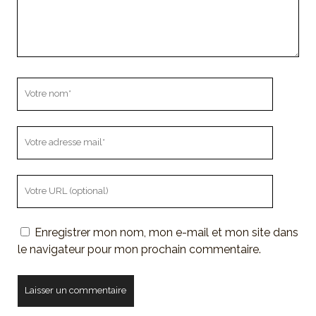
Votre
nom
Votre
adresse
mail
L'URL
de
votre
Enregistrer mon nom, mon e-mail et mon site dans
site
le navigateur pour mon prochain commentaire.