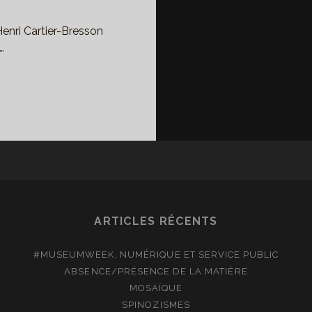
Henri Cartier-Bresson
…
ERICAN
WER
TCH
STEIN
NDATION
NRI
ARTICLES RÉCENTS
RTIER-
ESSON
#MUSEUMWEEK, NUMÉRIQUE ET SERVICE PUBLIC
ABSENCE/PRÉSENCE DE LA MATIÈRE
MOSAÏQUE
SPINOZISMES