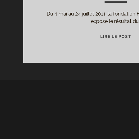
Du 4 mai au 24 juillet 2011, la fondation 
expose le résultat du
AM
LIRE LE POST
PO
DE
MI
EP
À
LA
FO
HE
CA
BR