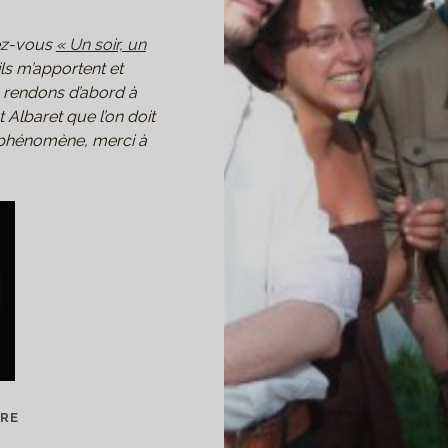
ez-vous
« Un soir, un
ils m’apportent et
s rendons d’abord à
t Albaret que l’on doit
e phénomène, merci à
UN
URE
SOIR,