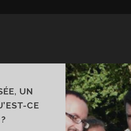
SÉE, UN
U’EST-CE
 ?