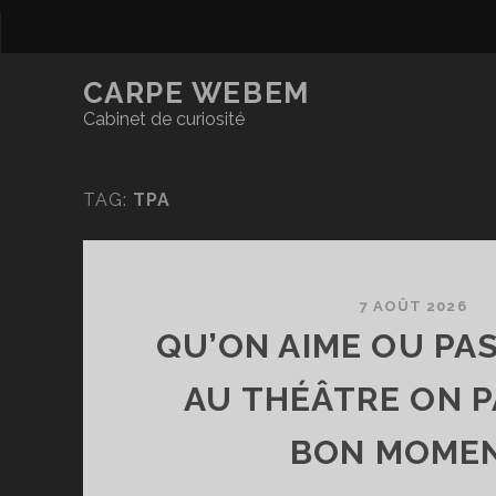
CARPE WEBEM
Cabinet de curiosité
TAG:
TPA
7 AOÛT 2026
QU’ON AIME OU PAS
AU THÉÂTRE ON 
BON MOMEN