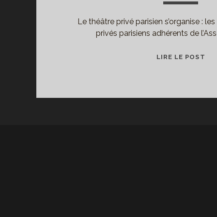
Le théâtre privé parisien s’organise : le
privés parisiens adhérents de l’As
QU
LIRE LE POST
AI
OU
PA
LA
PIÈ
AU
TH
ON
PA
UN
BO
MO