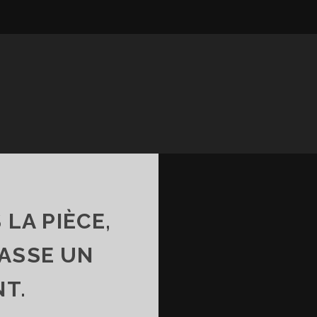
 LA PIÈCE,
PASSE UN
T.