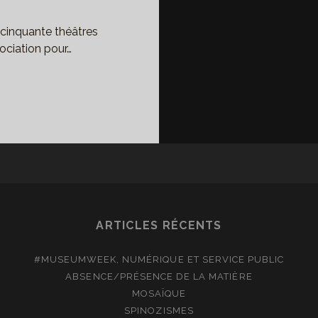
s cinquante théâtres
sociation pour…
’ON
ME
S
CE,
ÉÂTRE
ARTICLES RÉCENTS
SSE
#MUSEUMWEEK, NUMÉRIQUE ET SERVICE PUBLIC
N
ABSENCE/PRÉSENCE DE LA MATIÈRE
MENT.
MOSAÏQUE
SPINOZISMES