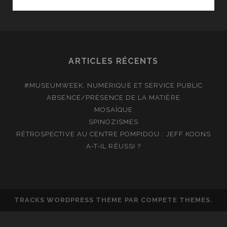
AVEC
FRANÇOIS
BERLÉAND
ARTICLES RÉCENTS
#MUSEUMWEEK, NUMÉRIQUE ET SERVICE PUBLIC
ABSENCE/PRÉSENCE DE LA MATIÈRE
MOSAÏQUE
SPINOZISMES
RÉTROSPECTIVE AU CENTRE POMPIDOU : JEFF KOONS
A-T-IL RÉUSSI ?
TRACKS WORDPRESS THEME
PAR COMPETE THEMES.