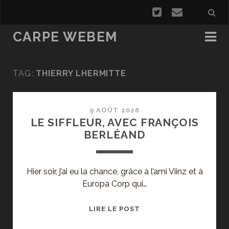
CARPE WEBEM
TAG:
THIERRY LHERMITTE
9 AOÛT 2026
LE SIFFLEUR, AVEC FRANÇOIS
BERLÉAND
Hier soir, j’ai eu la chance, grâce à l’ami Viinz et à
Europa Corp qui…
LE
LIRE LE POST
SIFFLEUR,