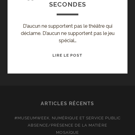
SECONDES
D’aucun ne supportent pas le théâtre qui
déclame. D’aucun ne supportent pas le jeu
spécial…
33
LIRE LE POST
TOURS
ET
QUELQUES
SECONDES
ARTICLES RÉCENTS
#MUSEUMWEEK, NUMÉRIQUE ET SERVICE PUBLIC
ABSENCE/PRÉSENCE DE LA MATIÈRE
MOSAÏQUE