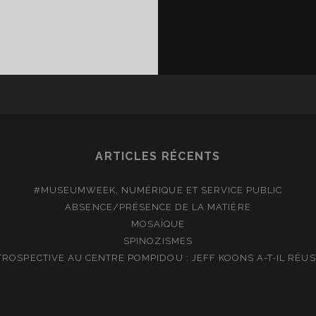
UHAUS
ST
ARTICLES RÉCENTS
#MUSEUMWEEK, NUMÉRIQUE ET SERVICE PUBLIC
ABSENCE/PRÉSENCE DE LA MATIÈRE
MOSAÏQUE
SPINOZISMES
TROSPECTIVE AU CENTRE POMPIDOU : JEFF KOONS A-T-IL RÉUSS