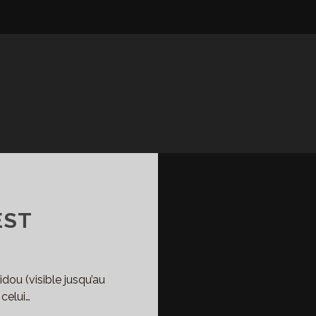
EST
dou (visible jusqu’au
 celui…