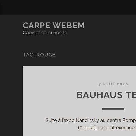
CARPE WEBEM
Cabinet de curiosité
TAG:
ROUGE
7 AOÛT 2026
BAUHAUS T
Suite à l’expo Kandinsky au centre Pompi
10 août), un petit exercice,