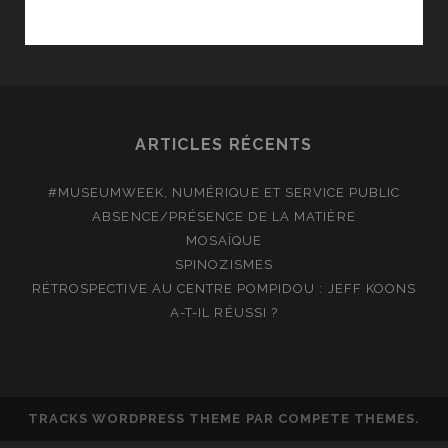
INTIME,
LES
PETITS
APPARTEMENTS
DE
MARIE-
ARTICLES RÉCENTS
ANTOINETTE
#MUSEUMWEEK, NUMÉRIQUE ET SERVICE PUBLIC
ABSENCE/PRÉSENCE DE LA MATIÈRE
MOSAÏQUE
SPINOZISMES
RÉTROSPECTIVE AU CENTRE POMPIDOU : JEFF KOONS
A-T-IL RÉUSSI ?
TRACKS WORDPRESS THEME
PAR COMPETE THEMES.