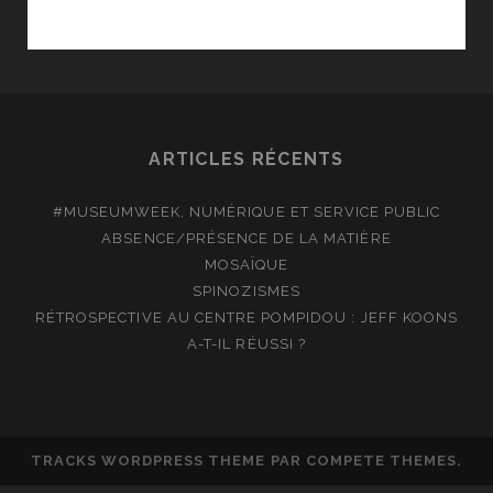
DE
RICHARD
BERRY,
AVEC
JEAN
RENO
ARTICLES RÉCENTS
#MUSEUMWEEK, NUMÉRIQUE ET SERVICE PUBLIC
ABSENCE/PRÉSENCE DE LA MATIÈRE
MOSAÏQUE
SPINOZISMES
RÉTROSPECTIVE AU CENTRE POMPIDOU : JEFF KOONS
A-T-IL RÉUSSI ?
TRACKS WORDPRESS THEME
PAR COMPETE THEMES.