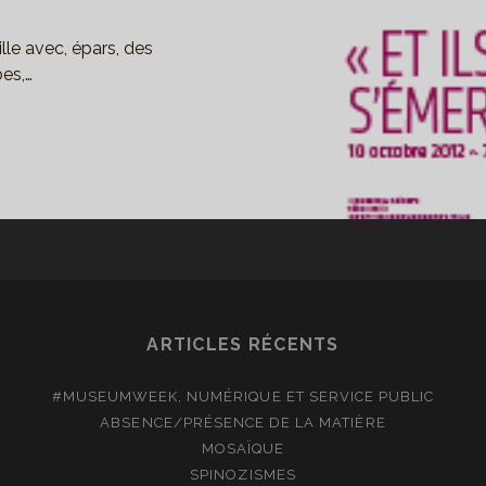
le avec, épars, des
bes,…
ÉMERVEILLÈRENT,
RT
DIÉVAL
OATIE
SÉE
ARTICLES RÉCENTS
UNY
#MUSEUMWEEK, NUMÉRIQUE ET SERVICE PUBLIC
ABSENCE/PRÉSENCE DE LA MATIÈRE
MOSAÏQUE
SPINOZISMES