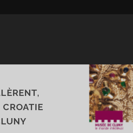
LLÈRENT,
N CROATIE
CLUNY