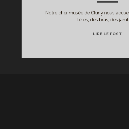
Notre cher musée de Cluny nous accueil
têtes, des bras, des jam
ET
LIRE LE POST
ILS
S’
L’A
MÉ
EN
CR
AU
MU
DE
CL