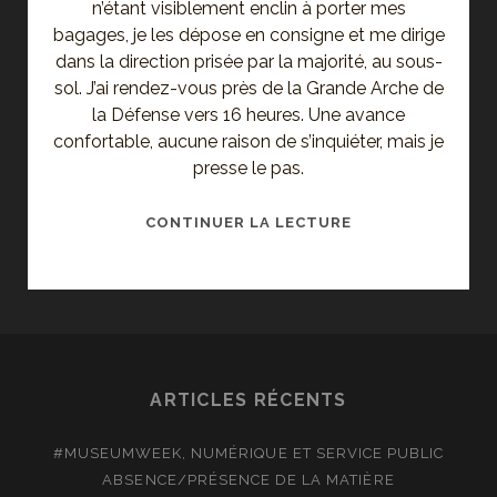
n’étant visiblement enclin à porter mes
bagages, je les dépose en consigne et me dirige
dans la direction prisée par la majorité, au sous-
sol. J’ai rendez-vous près de la Grande Arche de
la Défense vers 16 heures. Une avance
confortable, aucune raison de s’inquiéter, mais je
presse le pas.
MÉTRO
CONTINUER LA LECTURE
ET
RER
–
TRIBULATIONS
PARISIENNES
ARTICLES RÉCENTS
#MUSEUMWEEK, NUMÉRIQUE ET SERVICE PUBLIC
ABSENCE/PRÉSENCE DE LA MATIÈRE