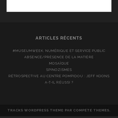
GRIOTTO,
ILLUSTRATRICE
DE
LA
FEMME
CONTEMPORAINE
ARTICLES RÉCENTS
#MUSEUMWEEK, NUMÉRIQUE ET SERVICE PUBLIC
ABSENCE/PRÉSENCE DE LA MATIÈRE
MOSAÏQUE
SPINOZISMES
RÉTROSPECTIVE AU CENTRE POMPIDOU : JEFF KOONS
A-T-IL RÉUSSI ?
TRACKS WORDPRESS THEME
PAR COMPETE THEMES.