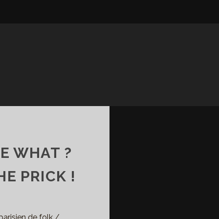
E WHAT ?
E PRICK !
arisien de folk /