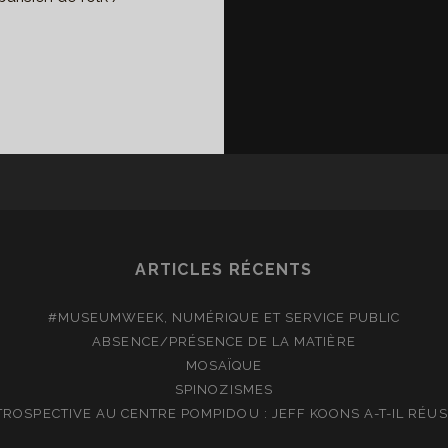
…
LY
O
D
E
AT
LY
OD
D
ARTICLES RÉCENTS
E
ICK
#MUSEUMWEEK, NUMÉRIQUE ET SERVICE PUBLIC
ABSENCE/PRÉSENCE DE LA MATIÈRE
MOSAÏQUE
SPINOZISMES
TROSPECTIVE AU CENTRE POMPIDOU : JEFF KOONS A-T-IL RÉUSS