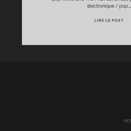
électronique / pop,
LIL
LIRE LE POST
WH
AN
TH
WH
?
LIL
WO
AN
TH
PR
!
RÉ