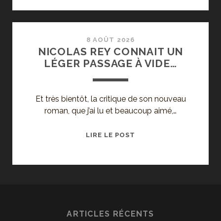
PASSAGE
À
VIDE
–
8 AOÛT 2026
NICOLAS REY CONNAIT UN
NICOLAS
LÉGER PASSAGE À VIDE…
REY
Et très bientôt, la critique de son nouveau
roman, que j’ai lu et beaucoup aimé,…
NICOLAS
LIRE LE POST
REY
CONNAIT
UN
LÉGER
PASSAGE
À
ARTICLES RÉCENTS
VIDE…