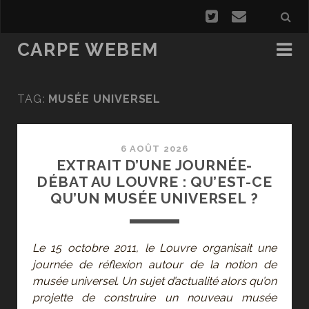
CARPE WEBEM
TAG:
MUSÉE UNIVERSEL
6 AOÛT 2026
EXTRAIT D’UNE JOURNÉE-
DÉBAT AU LOUVRE : QU’EST-CE
QU’UN MUSÉE UNIVERSEL ?
Le 15 octobre 2011, le Louvre organisait une
journée de réflexion autour de la notion de
musée universel. Un sujet d’actualité alors qu’on
projette de construire un nouveau musée