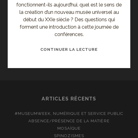
fonctionnent-ils aujourd’hui, quel est le sens de
la création d’un nouveau musée universel au
début du XXIe siècle ? Des questions qui
forment une introduction à cette journée de
conférences.
EXTRAIT
CONTINUER LA LECTURE
D’UNE
JOURNÉE-
DÉBAT
AU
LOUVRE
:
ARTICLES RÉCENTS
QU’EST-
CE
#MUSEUMWEEK, NUMÉRIQUE ET SERVICE PUBLIC
QU’UN
ABSENCE/PRÉSENCE DE LA MATIÈRE
MUSÉE
MOSAÏQUE
UNIVERSEL
SPINOZISMES
?