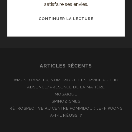
satisfaire ses envies.
LES
CONTINUER LA LECTURE
FAUSSES
ILLUSIONS
D’ARIADNE
AUF
NAXOS
ARTICLES RÉCENTS
#MUSEUMWEEK, NUMÉRIQUE ET SERVICE PUBLIC
ABSENCE/PRÉSENCE DE LA MATIÈRE
MOSAÏQUE
SPINOZISMES
RÉTROSPECTIVE AU CENTRE POMPIDOU : JEFF KOONS
A-T-IL RÉUSSI ?