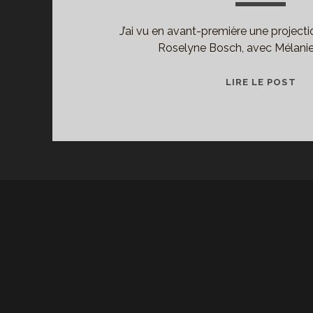
J’ai vu en avant-première une projecti
Roselyne Bosch, avec Mélanie
LA
LIRE LE POST
RA
:
LA
RA
DU
VE
D’H
RA
PA
RO
BO