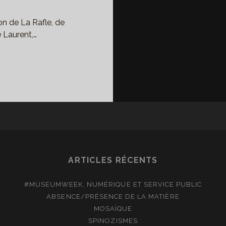
on de La Rafle, de
 Laurent,…
FLE
FLE
L
IV
CONTÉE
ARTICLES RÉCENTS
R
SELYNE
#MUSEUMWEEK, NUMÉRIQUE ET SERVICE PUBLIC
SCH
ABSENCE/PRÉSENCE DE LA MATIÈRE
MOSAÏQUE
SPINOZISMES