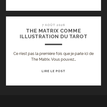
DE
RICHARD
BERRY,
AVEC
JEAN
7 AOÛT 2026
THE MATRIX COMME
RENO
ILLUSTRATION DU TAROT
Ce n’est pas la première fois que je parle ici de
The Matrix. Vous pouvez…
THE
LIRE LE POST
MATRIX
COMME
ILLUSTRATION
DU
TAROT