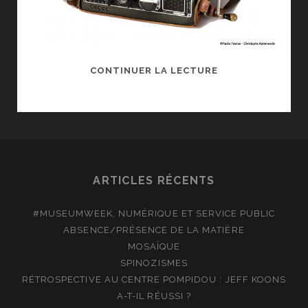
RADIO,
CONTINUER LA LECTURE
AU
MUSÉE
DES
ARTS
ET
MÉTIERS
ARTICLES RÉCENTS
#MUSEUMWEEK, NUMÉRIQUE ET SERVICE PUBLIC
ABSENCE/PRÉSENCE DE LA MATIÈRE
MOSAÏQUE
SPINOZISMES
RÉTROSPECTIVE AU CENTRE POMPIDOU : JEFF KOONS
A-T-IL RÉUSSI ?