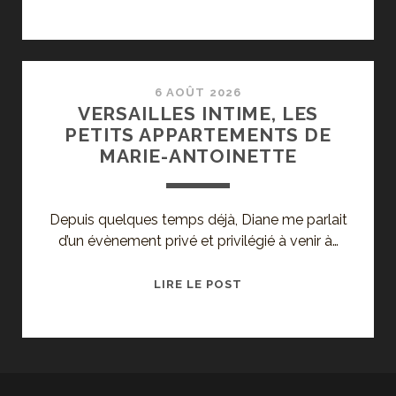
INTIME
:
LE
JARDIN
SECRET
6 AOÛT 2026
VERSAILLES INTIME, LES
D’ALAIN
PETITS APPARTEMENTS DE
BARATON
MARIE-ANTOINETTE
Depuis quelques temps déjà, Diane me parlait
d’un évènement privé et privilégié à venir à…
VERSAILLES
LIRE LE POST
INTIME,
LES
PETITS
APPARTEMENTS
DE