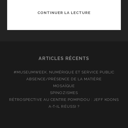
LA
CONTINUER LA LECTURE
PUBLICITÉ
RECYCLE
L’HISTOIRE,
AUX
ARTS
DÉCORATIFS
ARTICLES RÉCENTS
#MUSEUMWEEK, NUMÉRIQUE ET SERVICE PUBLIC
ABSENCE/PRÉSENCE DE LA MATIÈRE
MOSAÏQUE
SPINOZISMES
RÉTROSPECTIVE AU CENTRE POMPIDOU : JEFF KOONS
A-T-IL RÉUSSI ?