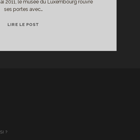
mai 2011, le musée du Luxembourg rouvre
ses portes avec…
CRANACH
LIRE LE POST
ET
SON
TEMPS,
AU
MUSÉE
DU
LUXEMBOURG
I ?