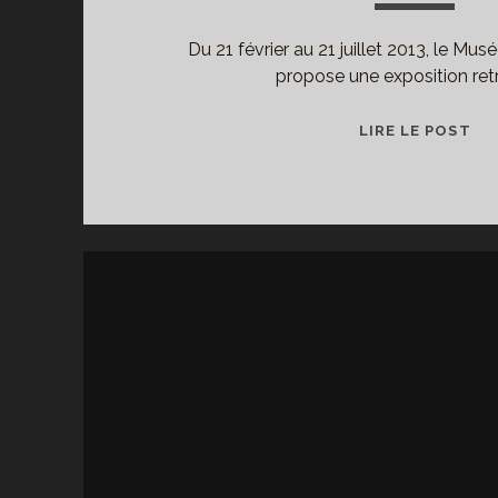
Du 21 février au 21 juillet 2013, le M
propose une exposition ret
CH
LIRE LE POST
EN
GU
ET
PAI
AU
MU
DU
LU