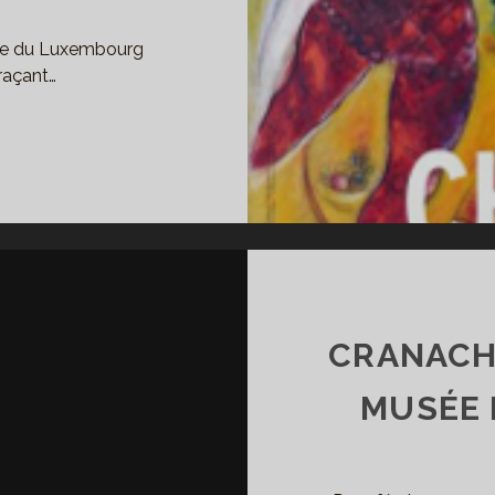
usée du Luxembourg
raçant…
AGALL,
TRE
ERRE
X,
SÉE
XEMBOURG
CRANACH 
MUSÉE