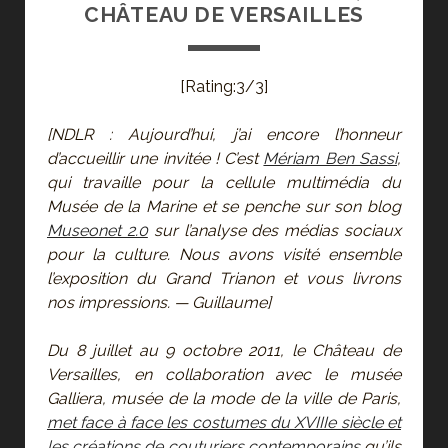
CHÂTEAU DE VERSAILLES
[Rating:3/3]
[NDLR : Aujourd’hui, j’ai encore l’honneur
d’accueillir une invitée ! C’est
Mériam Ben Sassi
,
qui travaille pour la cellule multimédia du
Musée de la Marine et se penche sur son blog
Museonet 2.0
sur l’analyse des médias sociaux
pour la culture. Nous avons visité ensemble
l’exposition du Grand Trianon et vous livrons
nos impressions. — Guillaume]
Du 8 juillet au 9 octobre 2011, le Château de
Versailles, en collaboration avec le musée
Galliera, musée de la mode de la ville de Paris,
met face à face les costumes du XVIIIe siècle et
les créations de couturiers contemporains
qu’ils