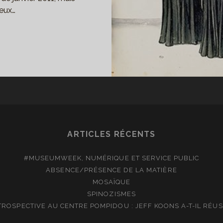
eux…
S
NSEILS
EXPOS
UR
NVIER
11
ARTICLES RÉCENTS
#MUSEUMWEEK, NUMÉRIQUE ET SERVICE PUBLIC
ABSENCE/PRÉSENCE DE LA MATIÈRE
MOSAÏQUE
SPINOZISMES
TROSPECTIVE AU CENTRE POMPIDOU : JEFF KOONS A-T-IL RÉUSS