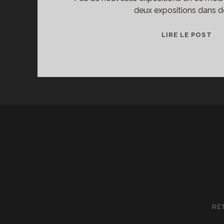
deux expositions dans d
ME
LIRE LE POST
CO
D’
PO
JA
20
RÉ