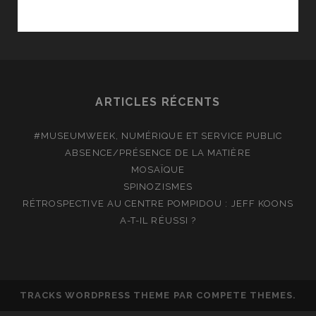
DE
RICHARD
BERRY,
AVEC
JEAN
RENO
ARTICLES RÉCENTS
#MUSEUMWEEK, NUMÉRIQUE ET SERVICE PUBLIC
ABSENCE/PRÉSENCE DE LA MATIÈRE
MOSAÏQUE
SPINOZISMES
RÉTROSPECTIVE AU CENTRE POMPIDOU : JEFF KOONS
A-T-IL RÉUSSI ?
TRACKS WORDPRESS THEME
PAR COMPETE THEMES.