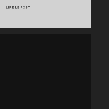
MUSEOGAMES,
LIRE LE POST
UNE
HISTOIRE
À
REJOUER