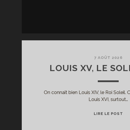
7 AOÛT 2026
LOUIS XV, LE SOL
On connaît bien Louis XIV, le Roi Soleil. 
Louis XVI, surtout…
LO
LIRE LE POST
XV,
LE