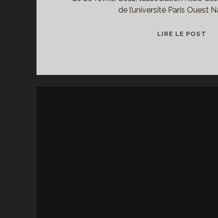
de l’université Paris Ouest N
WIK
LIRE LE POST
QU
OU
PO
L’
?