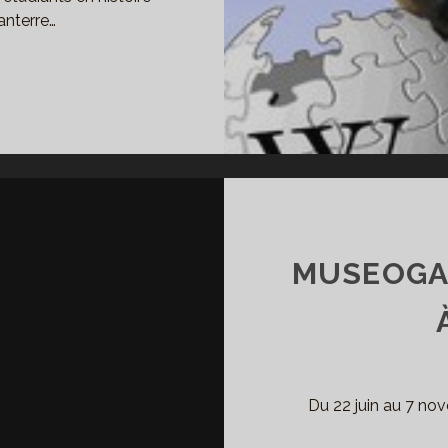
anterre…
IPÉDIA,
EL
TIL
UR
HISTORIEN
MUSEOGAM
Du 22 juin au 7 nov