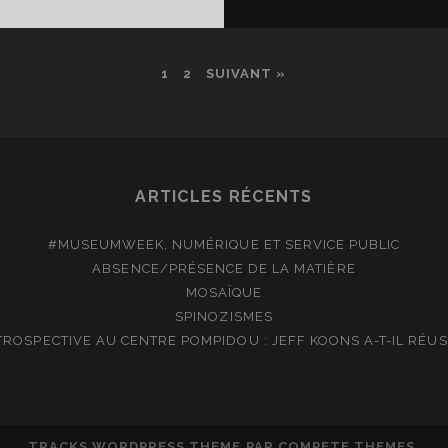
LEIL
IR
1
2
SUIVANT »
ARTICLES RÉCENTS
#MUSEUMWEEK, NUMÉRIQUE ET SERVICE PUBLIC
ABSENCE/PRÉSENCE DE LA MATIÈRE
MOSAÏQUE
SPINOZISMES
TROSPECTIVE AU CENTRE POMPIDOU : JEFF KOONS A-T-IL RÉUSS
TRACKS WORDPRESS THEME
PAR COMPETE THEMES.