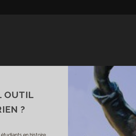
L OUTIL
IEN ?
 étudiants en histoire