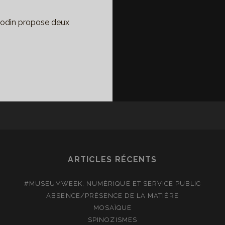
 Rodin propose deux
GUSTE
DIN
M
LVOYE
RPS,
CORS
ARTICLES RÉCENTS
NTRE-
PLOIS
#MUSEUMWEEK, NUMÉRIQUE ET SERVICE PUBLIC
ABSENCE/PRÉSENCE DE LA MATIÈRE
MOSAÏQUE
SPINOZISMES