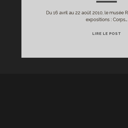
Du 16 avril au 22 août 2010, le musée
expositions : Corps…
AU
LIRE LE POST
RO
ET
WI
DE
:
CO
DÉ
ET
CO
EM