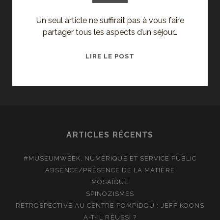
Un seul article ne suffirait pas à vous faire
partager tous les aspects d’un séjour…
GRIGNAN
LIRE LE POST
:
LE
SÉJOUR
ARTICLES RÉCENTS
#MUSEUMWEEK, NUMÉRIQUE ET SERVICE PUBLIC
ABSENCE/PRÉSENCE DE LA MATIÈRE
MOSAÏQUE
SPINOZISMES
RÉTROSPECTIVE AU CENTRE POMPIDOU : JEFF KOONS
A-T-IL RÉUSSI ?