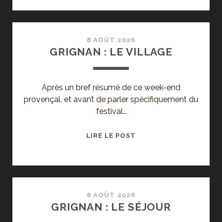
LE
FESTIVAL,
ET
TCHEKHOV
8 AOÛT 2026
GRIGNAN : LE VILLAGE
!
Après un bref résumé de ce week-end
provençal, et avant de parler spécifiquement du
festival…
GRIGNAN
LIRE LE POST
:
LE
VILLAGE
8 AOÛT 2026
GRIGNAN : LE SÉJOUR