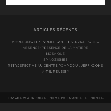
READER,
UNE
INNOVATION
?
ARTICLES RÉCENTS
#MUSEUMWEEK, NUMÉRIQUE ET SERVICE PUBLIC
ABSENCE/PRÉSENCE DE LA MATIÈRE
MOSAÏQUE
SPINOZISMES
RÉTROSPECTIVE AU CENTRE POMPIDOU : JEFF KOONS
A-T-IL RÉUSSI ?
TRACKS WORDPRESS THEME
PAR COMPETE THEMES.