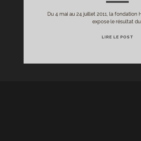
Du 4 mai au 24 juillet 2011, la fondation 
expose le résultat du
AM
LIRE LE POST
PO
DE
MI
EP
À
LA
FO
HE
CA
BR