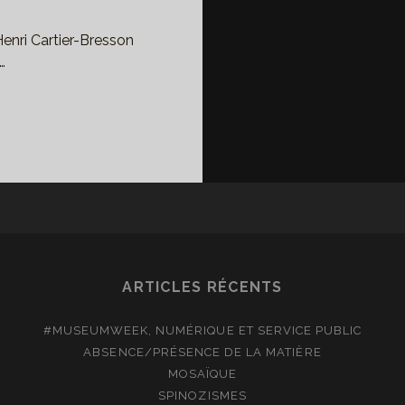
Henri Cartier-Bresson
…
ERICAN
WER
TCH
STEIN
NDATION
NRI
ARTICLES RÉCENTS
RTIER-
ESSON
#MUSEUMWEEK, NUMÉRIQUE ET SERVICE PUBLIC
ABSENCE/PRÉSENCE DE LA MATIÈRE
MOSAÏQUE
SPINOZISMES