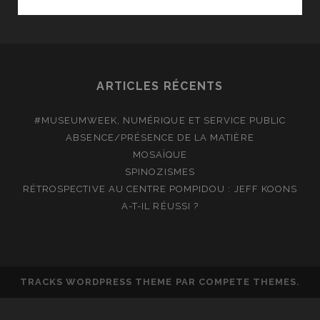
AUX
GALERIES
NATIONALES
DU
GRAND
ARTICLES RÉCENTS
PALAIS
#MUSEUMWEEK, NUMÉRIQUE ET SERVICE PUBLIC
ABSENCE/PRÉSENCE DE LA MATIÈRE
MOSAÏQUE
SPINOZISMES
RÉTROSPECTIVE AU CENTRE POMPIDOU : JEFF KOONS
A-T-IL RÉUSSI ?
TRACKS WORDPRESS THEME
PAR COMPETE THEMES.