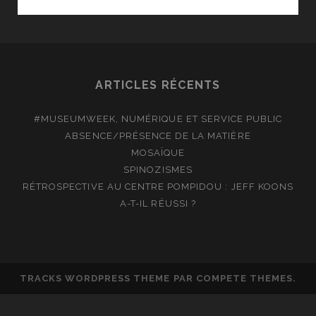
L’OPÉRATEUR
ARTICLES RÉCENTS
#MUSEUMWEEK, NUMÉRIQUE ET SERVICE PUBLIC
ABSENCE/PRÉSENCE DE LA MATIÈRE
MOSAÏQUE
SPINOZISMES
RÉTROSPECTIVE AU CENTRE POMPIDOU : JEFF KOONS
A-T-IL RÉUSSI ?
TRACKS WORDPRESS THEME
PAR COMPETE THEMES.