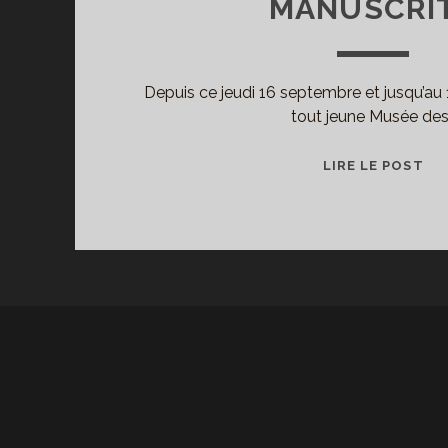
MANUSCRI
Depuis ce jeudi 16 septembre et jusqu’au
tout jeune Musée des
L’
LIRE LE POST
FR
AU
FIL
DE
LE
AU
MU
DE
LE
ET
MA