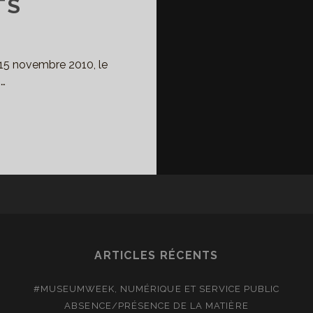
TS
 15 novembre 2010, le
…
ACADÉMIE
ANÇAISE
S
TTRES,
SÉE
S
ARTICLES RÉCENTS
TTRES
#MUSEUMWEEK, NUMÉRIQUE ET SERVICE PUBLIC
NUSCRITS
ABSENCE/PRÉSENCE DE LA MATIÈRE