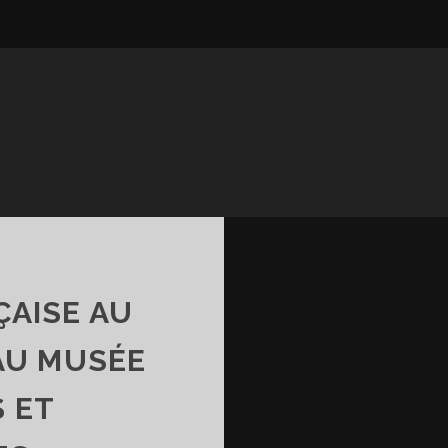
ÇAISE AU
 AU MUSÉE
 ET