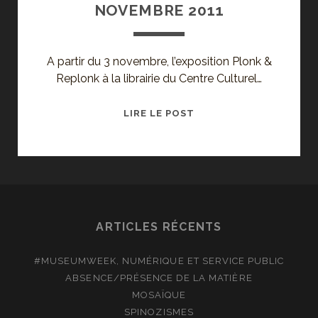
NOVEMBRE 2011
A partir du 3 novembre, l’exposition Plonk &
Replonk à la librairie du Centre Culturel…
UNE
LIRE LE POST
SÉLECTION
D’EXPOS
POUR
NOVEMBRE
2011
ARTICLES RÉCENTS
#MUSEUMWEEK, NUMÉRIQUE ET SERVICE PUBLIC
ABSENCE/PRÉSENCE DE LA MATIÈRE
MOSAÏQUE
SPINOZISMES