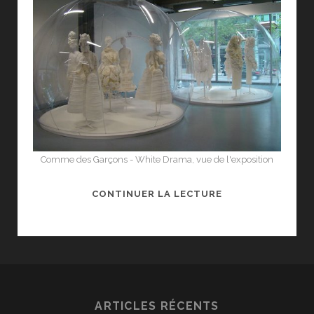
Comme des Garçons - White Drama, vue de l'exposition
COMME
CONTINUER LA LECTURE
DES
GARÇONS
–
WHITE
DRAMA,
AUX
ARTICLES RÉCENTS
DOCKS